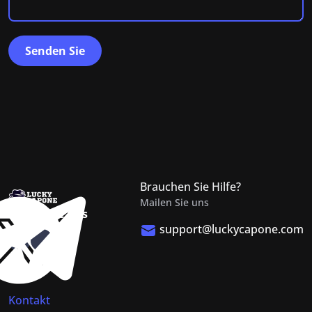
Brauchen Sie Hilfe?
Mailen Sie uns
Folgen Sie uns
support@luckycapone.com
Kontakt