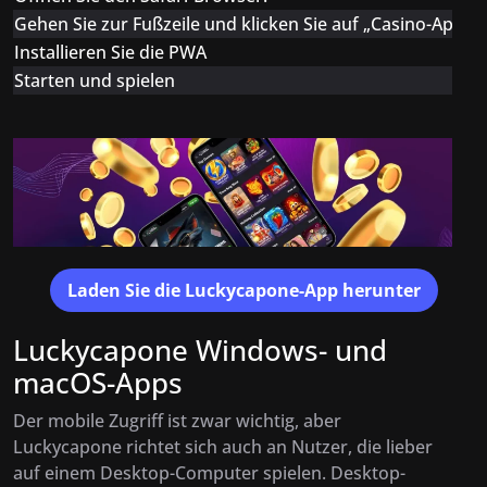
Gehen Sie zur Fußzeile und klicken Sie auf „Casino-App“.
S
Installieren Sie die PWA
T
Starten und spielen
Ö
Laden Sie die Luckycapone-App herunter
Luckycapone Windows- und
macOS-Apps
Der mobile Zugriff ist zwar wichtig, aber
Luckycapone richtet sich auch an Nutzer, die lieber
auf einem Desktop-Computer spielen. Desktop-