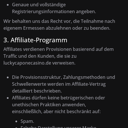
Genaue und vollständige
Registrierungsinformationen angeben.
Wir behalten uns das Recht vor, die Teilnahme nach
eigenem Ermessen abzulehnen oder zu beenden.
3. Affiliate-Programm
Affiliates verdienen Provisionen basierend auf dem
Traffic und den Kunden, die sie zu
luckycaponecasino.de verweisen.
Die Provisionsstruktur, Zahlungsmethoden und
Schwellenwerte werden im Affiliate-Vertrag
detailliert beschrieben.
Affiliates dürfen keine betrügerischen oder
unethischen Praktiken anwenden,
einschließlich, aber nicht beschränkt auf:
Spam.