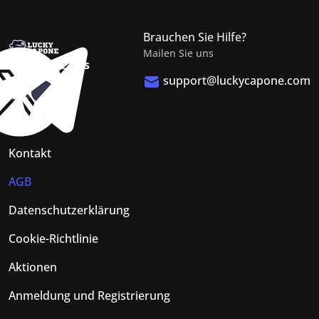
Brauchen Sie Hilfe?
Mailen Sie uns
Folgen Sie uns
support@luckycapone.com
Kontakt
AGB
Datenschutzerklärung
Cookie-Richtlinie
Aktionen
Anmeldung und Registrierung